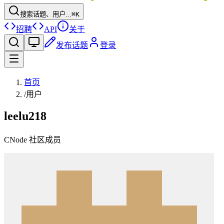
搜索话题、用户...
⌘K
招聘
API
关于
发布话题
登录
首页
/
用户
leelu218
CNode 社区成员