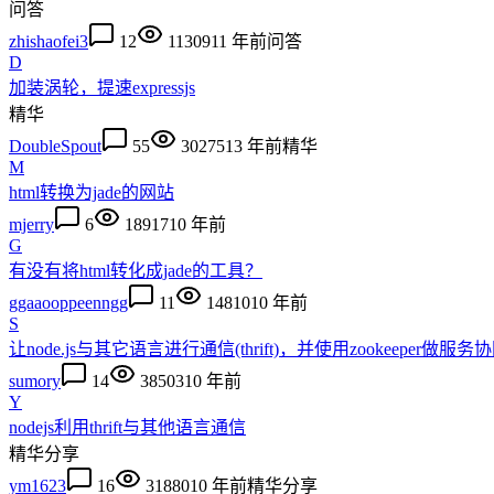
问答
zhishaofei3
12
11309
11 年前
问答
D
加装涡轮，提速expressjs
精华
DoubleSpout
55
30275
13 年前
精华
M
html转换为jade的网站
mjerry
6
18917
10 年前
G
有没有将html转化成jade的工具？
ggaaooppeenngg
11
14810
10 年前
S
让node.js与其它语言进行通信(thrift)，并使用zookeeper做服务
sumory
14
38503
10 年前
Y
nodejs利用thrift与其他语言通信
精华
分享
ym1623
16
31880
10 年前
精华
分享