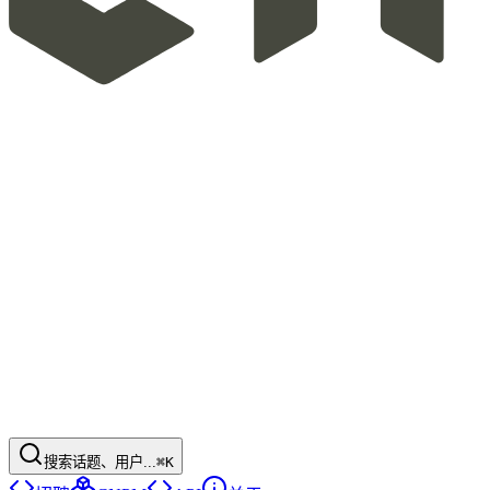
搜索话题、用户...
⌘K