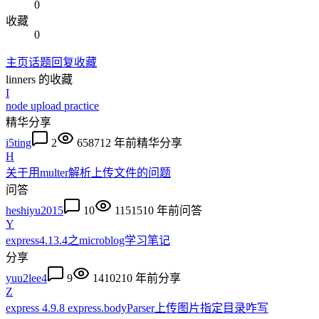
0
收藏
0
主页
话题
回复
收藏
linners
的收藏
I
node upload practice
精华
分享
i5ting
2
6587
12 年前
精华
分享
H
关于用multer解析上传文件的问题
问答
heshiyu2015
10
11515
10 年前
问答
Y
express4.13.4之microblog学习笔记
分享
yuu2lee4
9
14102
10 年前
分享
Z
express 4.9.8 express.bodyParser上传图片指定目录咋写