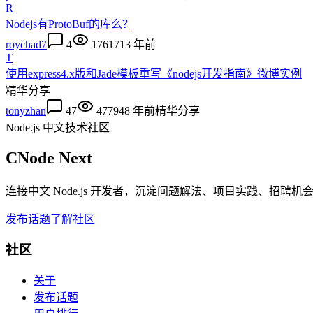
R
Nodejs有ProtoBuf的库么？
roychad7
4
17617
13 年前
T
使用express4.x版和Jade模板重写《nodejs开发指南》微博实例
精华
分享
tonyzhan
47
47794
8 年前
精华
分享
Node.js 中文技术社区
CNode Next
连接中文 Node.js 开发者，沉淀问题解法、项目实践、招聘
发布话题
了解社区
社区
关于
发布话题