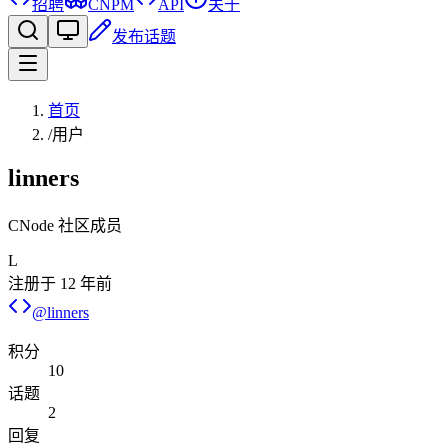
招聘
CNPM
API
关于
发布话题
首页
/
用户
linners
CNode 社区成员
L
注册于
12 年前
@
linners
积分
10
话题
2
回复