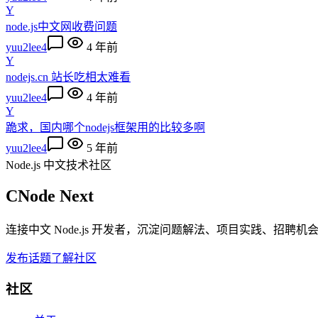
Y
node.js中文网收费问题
yuu2lee4
4 年前
Y
nodejs.cn 站长吃相太难看
yuu2lee4
4 年前
Y
跪求，国内哪个nodejs框架用的比较多啊
yuu2lee4
5 年前
Node.js 中文技术社区
CNode Next
连接中文 Node.js 开发者，沉淀问题解法、项目实践、招聘
发布话题
了解社区
社区