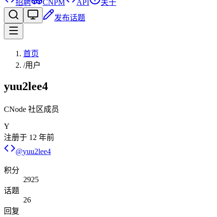
招聘
CNPM
API
关于
发布话题
首页
/
用户
yuu2lee4
CNode 社区成员
Y
注册于
12 年前
@
yuu2lee4
积分
2925
话题
26
回复