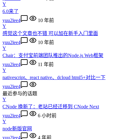
Y
6.0来了
yuu2lee4
10 年前
Y
感觉这个文章也不错 可以加在新手入门里面
yuu2lee4
10 年前
Y
Chair：支付宝前端团队推出的Node.js Web框架
yuu2lee4
11 年前
Y
nativescript、react native、dcloud html5+对比一下
yuu2lee4
最近参与的话题
Y
CNode 换新了：老站已经迁移到 CNode Next
yuu2lee4
6 小时前
Y
node新版官网
yuu2lee4
4 年前