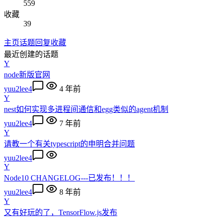
559
收藏
39
主页
话题
回复
收藏
最近创建的话题
Y
node新版官网
yuu2lee4
4 年前
Y
nest如何实现多进程间通信和egg类似的agent机制
yuu2lee4
7 年前
Y
请教一个有关typescript的申明合并问题
yuu2lee4
Y
Node10 CHANGELOG---已发布！！！
yuu2lee4
8 年前
Y
又有好玩的了，TensorFlow.js发布