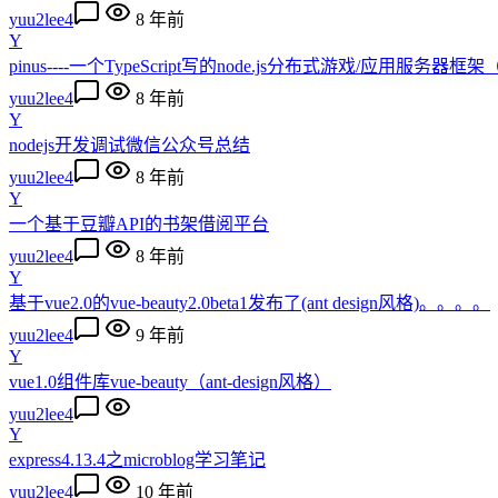
yuu2lee4
8 年前
Y
pinus----一个TypeScript写的node.js分布式游戏/应用服务器框
yuu2lee4
8 年前
Y
nodejs开发调试微信公众号总结
yuu2lee4
8 年前
Y
一个基于豆瓣API的书架借阅平台
yuu2lee4
8 年前
Y
基于vue2.0的vue-beauty2.0beta1发布了(ant design风格)。。。。
yuu2lee4
9 年前
Y
vue1.0组件库vue-beauty（ant-design风格）
yuu2lee4
Y
express4.13.4之microblog学习笔记
yuu2lee4
10 年前