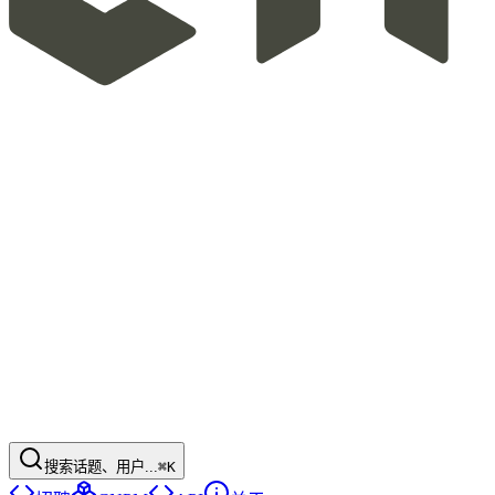
搜索话题、用户...
⌘K