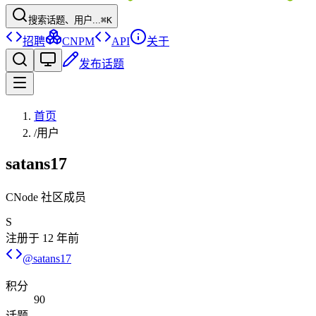
搜索话题、用户...
⌘K
招聘
CNPM
API
关于
发布话题
首页
/
用户
satans17
CNode 社区成员
S
注册于
12 年前
@
satans17
积分
90
话题