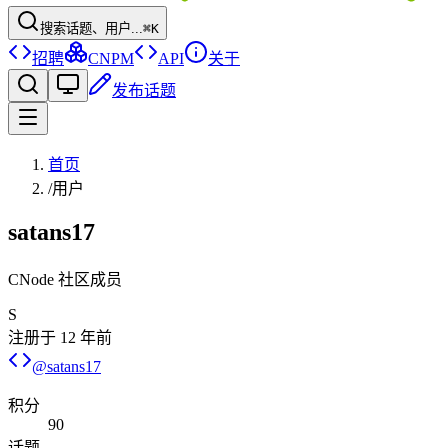
搜索话题、用户...
⌘K
招聘
CNPM
API
关于
发布话题
首页
/
用户
satans17
CNode 社区成员
S
注册于
12 年前
@
satans17
积分
90
话题