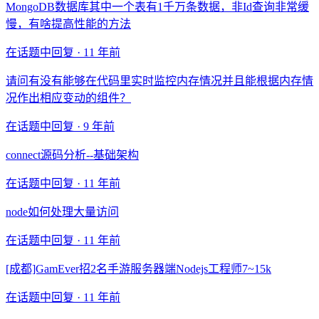
MongoDB数据库其中一个表有1千万条数据，非Id查询非常缓
慢，有啥提高性能的方法
在话题中回复 ·
11 年前
请问有没有能够在代码里实时监控内存情况并且能根据内存情
况作出相应变动的组件？
在话题中回复 ·
9 年前
connect源码分析--基础架构
在话题中回复 ·
11 年前
node如何处理大量访问
在话题中回复 ·
11 年前
[成都]GamEver招2名手游服务器端Nodejs工程师7~15k
在话题中回复 ·
11 年前