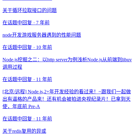
关于循环拉取接口的问题
在话题中回复 ·
7 年前
node开发游戏服务器遇到的性能问题
在话题中回复 ·
10 年前
Node.js挖掘之二：以http server为例浅析Node.js从前端到libuv
调用过程
在话题中回复 ·
11 年前
[北京/远程] Node.js,2+年开发经验的看过来！~跟我们一起做
出有逼格的产品来！还有机会被拍进央视纪录片！已拿到天
使，年底前 Pre-A
在话题中回复 ·
11 年前
关于redis复用的异或