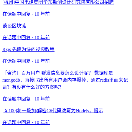
[杭州]中国电建集团华东勘测设计研究院有限公司招聘
在话题中回复 ·
10 年前
谈谈区块链
在话题中回复 ·
10 年前
Rxjs 先睹为快的视频教程
在话题中回复 ·
10 年前
［咨询］百万用户 群发信息要怎么设计呢？ 数据库是
mongodb，直接取出所有用户会内存爆掉，通过redis里面来记
录？有没有什么好的方案呢？
在话题中回复 ·
10 年前
[￥100]将一段加/解密C#代码改写为Nodejs，提示
在话题中回复 ·
10 年前